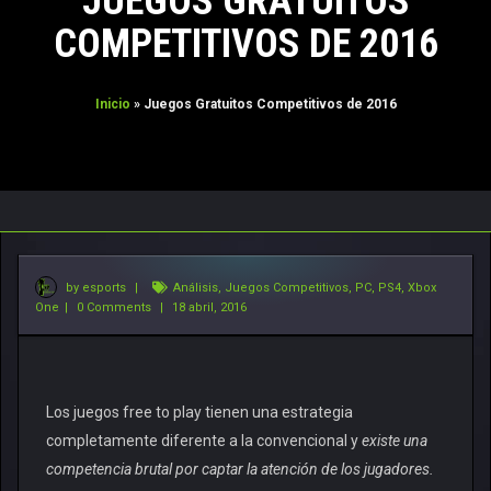
JUEGOS GRATUITOS
CONTACTO
COMPETITIVOS DE 2016
TORNEOS FREE
TORNEOS PRO
Inicio
»
Juegos Gratuitos Competitivos de 2016
by esports
|
Análisis
,
Juegos Competitivos
,
PC
,
PS4
,
Xbox
One
|
0 Comments
|
18 abril, 2016
Los juegos free to play tienen una estrategia
completamente diferente a la convencional y
existe una
competencia brutal por captar la atención de los jugadores.