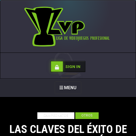
SIGN IN
TOGGLE
MENU
NAVIGATION
INICIO
BLOG
CAMPEONATOS
OTROS
LAS CLAVES DEL ÉXITO DE
COMO FUNCIONA