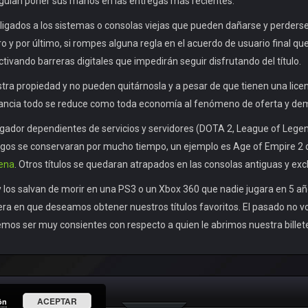
guían poner sus manos en las entregas más recientes.
 ligados a los sistemas o consolas viejas que pueden dañarse y perderse
y por último, si rompes alguna regla en el acuerdo de usuario final qu
vando barreras digitales que impedirán seguir disfrutando del título.
tra propiedad y no pueden quitárnosla y a pesar de que tienen una lice
nstancia todo se reduce como toda economía al fenómeno de oferta y d
dor dependientes de servicios y servidores (DOTA 2, League of Legends
egos se conservaran por mucho tiempo, un ejemplo es Age of Empire 2 q
ena
. Otros títulos se quedaran atrapados en las consolas antiguas y exc
 los salvan de morir en una PS3 o un Xbox 360 que nadie jugara en 5 añ
ra en que deseamos obtener nuestros títulos favoritos. El pasado no vo
bemos ser muy consientes con respecto a quien le abrimos nuestra billet
ACEPTAR
ón