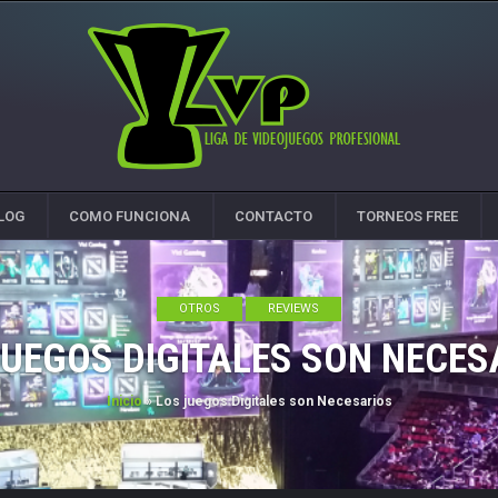
LOG
COMO FUNCIONA
CONTACTO
TORNEOS FREE
OTROS
REVIEWS
JUEGOS DIGITALES SON NECES
Inicio
»
Los juegos Digitales son Necesarios