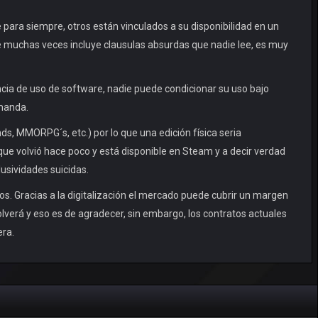
 para siempre, otros están vinculados a su disponibilidad en un
e muchas veces incluye clausulas absurdas que nadie lee, es muy
ncia de uso de software, nadie puede condicionar su uso bajo
emanda.
, MMORPG´s, etc.) por lo que una edición física seria
ue volvió hace poco y está disponible en Steam y a decir verdad
lusividades suicidas.
os. Gracias a la digitalización el mercado puede cubrir un margen
lverá y eso es de agradecer, sin embargo, los contratos actuales
era.