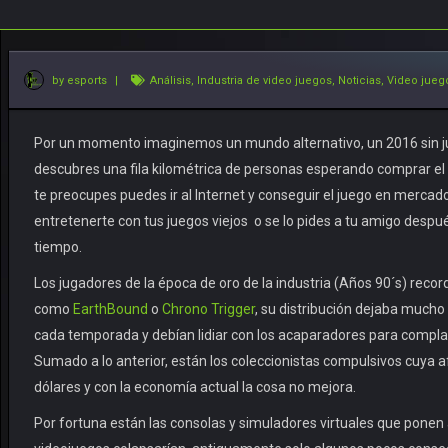
by esports
|
Análisis
,
Industria de video juegos
,
Noticias
,
Video jueg
Por un momento imaginemos un mundo alternativo, un 2016 sin juego
descubres una fila kilométrica de personas esperando comprar el 
te preocupes puedes ir al Internet y conseguir el juego en merca
entretenerte con tus juegos viejos o se lo pides a tu amigo despué
tiempo.
Los jugadores de la época de oro de la industria (Años 90´s) recor
como
EarthBound
o
Chrono Trigger
, su distribución dejaba much
cada temporada y debían lidiar con los acaparadores para complace
Sumado a lo anterior, están los coleccionistas compulsivos cuya 
dólares y con la economía actual la cosa no mejora.
Por fortuna están las consolas y simuladores virtuales que ponen 