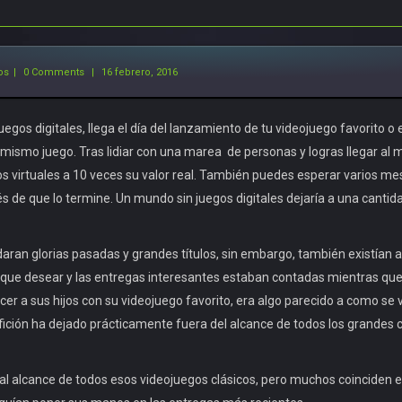
os
|
0 Comments
|
16 febrero, 2016
s digitales, llega el día del lanzamiento de tu videojuego favorito o e
mismo juego. Tras lidiar con una marea de personas y logras llegar al
dos virtuales a 10 veces su valor real. También puedes esperar varios m
s de que lo termine. Un mundo sin juegos digitales dejaría a una cantid
daran glorias pasadas y grandes títulos, sin embargo, también existían al
o que desear y las entregas interesantes estaban contadas mientras que
r a sus hijos con su videojuego favorito, era algo parecido a como se v
afición ha dejado prácticamente fuera del alcance de todos los grande
al alcance de todos esos videojuegos clásicos, pero muchos coinciden es