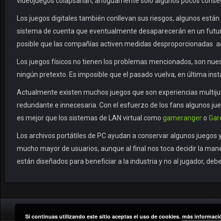
videojuegos colapsarían, antiguamente solo algunos pocos conse
Los juegos digitales también conllevan sus riesgos, algunos están
sistema de cuenta que eventualmente desaparecerán en un futuro 
posible que las compañías activen medidas desproporcionadas acti
Los juegos físicos no tienen los problemas mencionados, son nues
ningún pretexto. Es imposible que el pasado vuelva, en última i
Actualmente existen muchos juegos que son experiencias multijuga
redundante e innecesaria. Con el esfuerzo de los fans algunos ju
es mejor que los sistemas de LAN virtual como
gameranger
o
Gar
Los archivos portátiles de PC ayudan a conservar algunos juegos y
mucho mayor de usuarios, aunque al final nos toca decidir la mane
están diseñados para beneficiar a la industria y no al jugador, de
Si continuas utilizando este sitio aceptas el uso de cookies.
más informaci