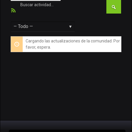
Busc
CONTACTO
activi
Feed
Buscar
RSS
TORNEOS FREE
TORNEOS PRO
Mostrar:
Cargando las actualizaciones de la comunidad. Por
favor, espera.