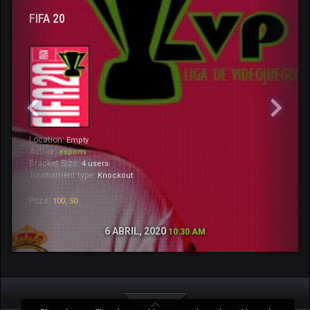
FIFA 20
Location:
Empty
Author:
esports
Bracket Size:
4 users
Tournament type:
Knockout
Prize:
100, 50
6 ABRIL, 2020
10:30 AM