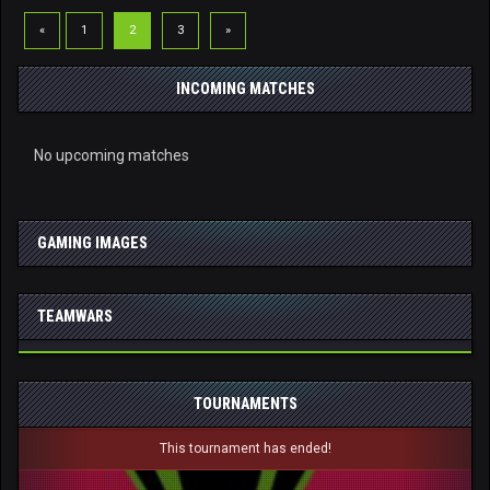
«
1
2
3
»
INCOMING MATCHES
No upcoming matches
GAMING IMAGES
TEAMWARS
TOURNAMENTS
Previous
Next
This tournament has ended!