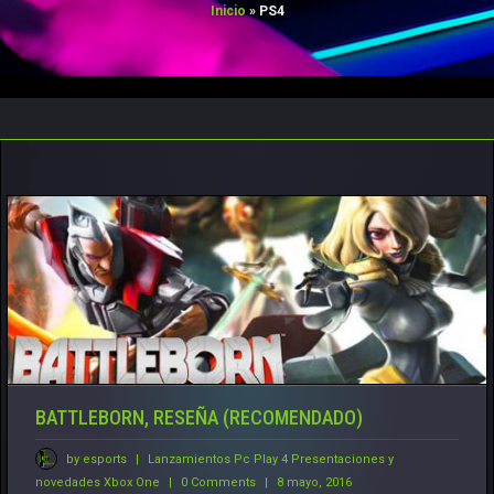
Inicio
»
PS4
CONTACTO
TORNEOS FREE
TORNEOS PRO
BATTLEBORN, RESEÑA (RECOMENDADO)
by esports
|
Lanzamientos
Pc
Play 4
Presentaciones y
novedades
Xbox One
|
0 Comments
|
8 mayo, 2016