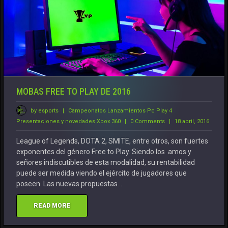
MOBAS FREE TO PLAY DE 2016
by esports
|
Campeonatos
Lanzamientos
Pc
Play 4
Presentaciones y novedades
Xbox 360
|
0 Comments
|
18 abril, 2016
League of Legends, DOTA 2, SMITE, entre otros, son fuertes
exponentes del género Free to Play. Siendo los amos y
señores indiscutibles de esta modalidad, su rentabilidad
puede ser medida viendo el ejército de jugadores que
poseen. Las nuevas propuestas…
READ MORE